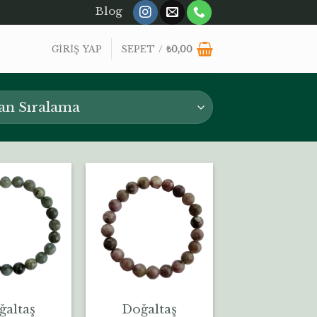
Blog
GIRIŞ YAP
SEPET /
₺
0,00
ğaltaş
Doğaltaş