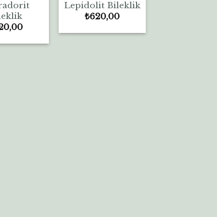
radorit
Lepidolit Bileklik
leklik
₺
620,00
20,00