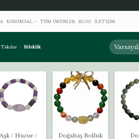
FA
KURUMSAL
TÜM ÜRÜNLER
BLOG
İLETIŞIM
 Takılar
/
Bileklik
Aşk / Huzur /
Doğaltaş Bolluk
Do