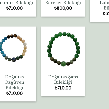
kinlik Bilekliği
Bereket Bilekliği
Lab
Bi
₺
710,00
₺
800,00
₺
6
Doğaltaş
Doğaltaş Şans
Özgüven
Bilekliği
Bilekliği
₺
710,00
₺
710,00