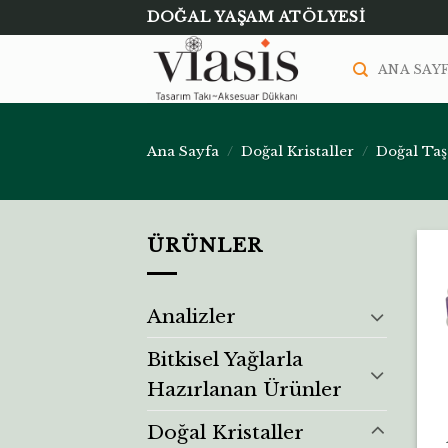
Skip
DOĞAL YAŞAM ATÖLYESI
to
ANA SAY
content
Ana Sayfa
/
Doğal Kristaller
/
Doğal Taş
ÜRÜNLER
Analizler
Bitkisel Yağlarla
Hazırlanan Ürünler
Doğal Kristaller