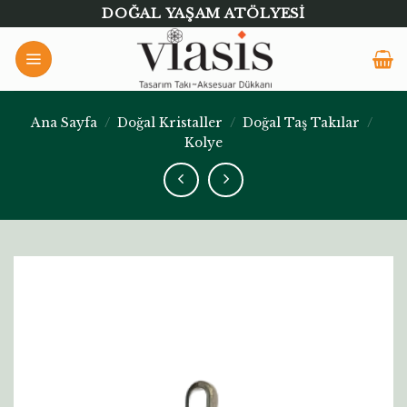
Skip
DOĞAL YAŞAM ATÖLYESI
to
content
Ana Sayfa
/
Doğal Kristaller
/
Doğal Taş Takılar
/
Kolye